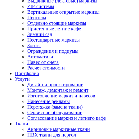
Выдвижные (локтевые) маркизы
ZIP-системы
Вертикальные открытые маркизы
Перголы
Отдельно стоящие маркизы
Пристенные летние кафе
Зимний сад
Нестандартные маркизы
Зонты
Ограждения и подиумы
Автоматика
Навес от снега
Расчет стоимости
Портфолио
Услуги
Дизайн и проектирование
Монтаж, демонтаж и ремонт
Изготовление маркиз и навесов
Нанесение рекламы
Перетяжка (замена ткани)
Сервисное обслуживание
Согласование маркиз и летнего кафе
Ткани
Акриловые маркизные ткани
ПВХ ткани для пергол