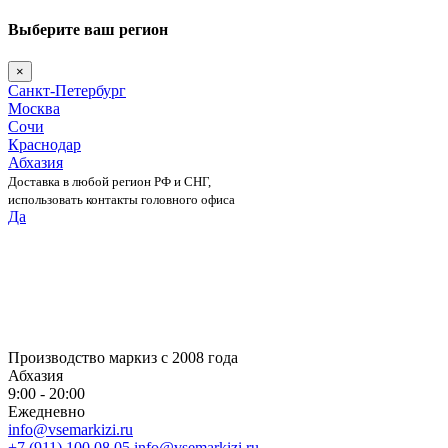
Выберите ваш регион
×
Санкт-Петербург
Москва
Сочи
Краснодар
Абхазия
Доставка в любой регион РФ и СНГ,
использовать контакты головного офиса
Да
Skip
to
content
Производство маркиз с 2008 года
Абхазия
9:00 - 20:00
Ежедневно
info@vsemarkizi.ru
+7 (911) 100 08 05
info@vsemarkizi.ru