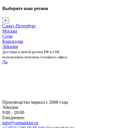
Выберите ваш регион
×
Санкт-Петербург
Москва
Сочи
Краснодар
Абхазия
Доставка в любой регион РФ и СНГ,
использовать контакты головного офиса
Да
Skip
to
content
Производство маркиз с 2008 года
Абхазия
9:00 - 20:00
Ежедневно
info@vsemarkizi.ru
+7 (911) 100 08 05
info@vsemarkizi.ru