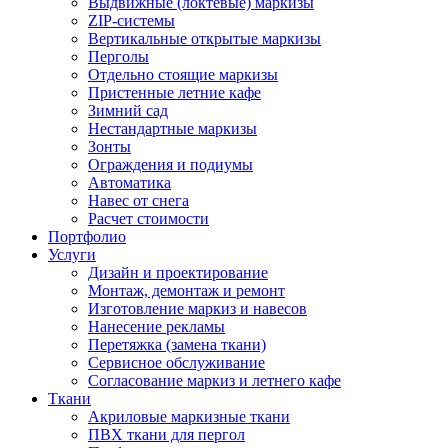
Выдвижные (локтевые) маркизы
ZIP-системы
Вертикальные открытые маркизы
Перголы
Отдельно стоящие маркизы
Пристенные летние кафе
Зимний сад
Нестандартные маркизы
Зонты
Ограждения и подиумы
Автоматика
Навес от снега
Расчет стоимости
Портфолио
Услуги
Дизайн и проектирование
Монтаж, демонтаж и ремонт
Изготовление маркиз и навесов
Нанесение рекламы
Перетяжка (замена ткани)
Сервисное обслуживание
Согласование маркиз и летнего кафе
Ткани
Акриловые маркизные ткани
ПВХ ткани для пергол