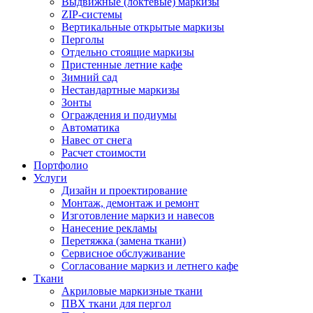
Выдвижные (локтевые) маркизы
ZIP-системы
Вертикальные открытые маркизы
Перголы
Отдельно стоящие маркизы
Пристенные летние кафе
Зимний сад
Нестандартные маркизы
Зонты
Ограждения и подиумы
Автоматика
Навес от снега
Расчет стоимости
Портфолио
Услуги
Дизайн и проектирование
Монтаж, демонтаж и ремонт
Изготовление маркиз и навесов
Нанесение рекламы
Перетяжка (замена ткани)
Сервисное обслуживание
Согласование маркиз и летнего кафе
Ткани
Акриловые маркизные ткани
ПВХ ткани для пергол