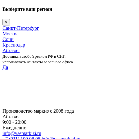
Выберите ваш регион
×
Санкт-Петербург
Москва
Сочи
Краснодар
Абхазия
Доставка в любой регион РФ и СНГ,
использовать контакты головного офиса
Да
Skip
to
content
Производство маркиз с 2008 года
Абхазия
9:00 - 20:00
Ежедневно
info@vsemarkizi.ru
+7 (911) 100 08 05
info@vsemarkizi.ru