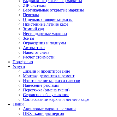
Выдвижные (локтевые) маркизы
ZIP-системы
Вертикальные открытые маркизы
Перголы
Отдельно стоящие маркизы
Пристенные летние кафе
Зимний сад
Нестандартные маркизы
Зонты
Ограждения и подиумы
Автоматика
Навес от снега
Расчет стоимости
Портфолио
Услуги
Дизайн и проектирование
Монтаж, демонтаж и ремонт
Изготовление маркиз и навесов
Нанесение рекламы
Перетяжка (замена ткани)
Сервисное обслуживание
Согласование маркиз и летнего кафе
Ткани
Акриловые маркизные ткани
ПВХ ткани для пергол