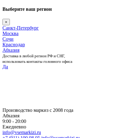
Выберите ваш регион
×
Санкт-Петербург
Москва
Сочи
Краснодар
Абхазия
Доставка в любой регион РФ и СНГ,
использовать контакты головного офиса
Да
Skip
to
content
Производство маркиз с 2008 года
Абхазия
9:00 - 20:00
Ежедневно
info@vsemarkizi.ru
+7 (911) 100 08 05
info@vsemarkizi.ru