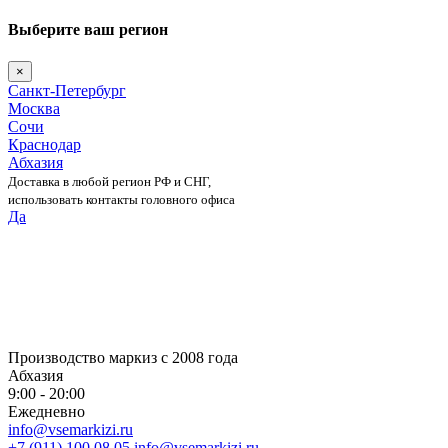
Выберите ваш регион
×
Санкт-Петербург
Москва
Сочи
Краснодар
Абхазия
Доставка в любой регион РФ и СНГ,
использовать контакты головного офиса
Да
Skip
to
content
Производство маркиз с 2008 года
Абхазия
9:00 - 20:00
Ежедневно
info@vsemarkizi.ru
+7 (911) 100 08 05
info@vsemarkizi.ru