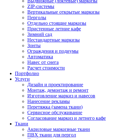
Выдвижные (локтевые) маркизы
ZIP-системы
Вертикальные открытые маркизы
Перголы
Отдельно стоящие маркизы
Пристенные летние кафе
Зимний сад
Нестандартные маркизы
Зонты
Ограждения и подиумы
Автоматика
Навес от снега
Расчет стоимости
Портфолио
Услуги
Дизайн и проектирование
Монтаж, демонтаж и ремонт
Изготовление маркиз и навесов
Нанесение рекламы
Перетяжка (замена ткани)
Сервисное обслуживание
Согласование маркиз и летнего кафе
Ткани
Акриловые маркизные ткани
ПВХ ткани для пергол