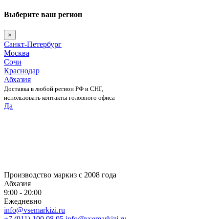
Выберите ваш регион
×
Санкт-Петербург
Москва
Сочи
Краснодар
Абхазия
Доставка в любой регион РФ и СНГ,
использовать контакты головного офиса
Да
Skip
to
content
Производство маркиз с 2008 года
Абхазия
9:00 - 20:00
Ежедневно
info@vsemarkizi.ru
+7 (911) 100 08 05
info@vsemarkizi.ru