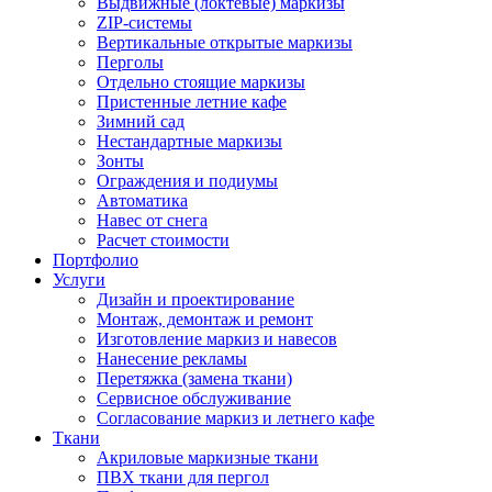
Выдвижные (локтевые) маркизы
ZIP-системы
Вертикальные открытые маркизы
Перголы
Отдельно стоящие маркизы
Пристенные летние кафе
Зимний сад
Нестандартные маркизы
Зонты
Ограждения и подиумы
Автоматика
Навес от снега
Расчет стоимости
Портфолио
Услуги
Дизайн и проектирование
Монтаж, демонтаж и ремонт
Изготовление маркиз и навесов
Нанесение рекламы
Перетяжка (замена ткани)
Сервисное обслуживание
Согласование маркиз и летнего кафе
Ткани
Акриловые маркизные ткани
ПВХ ткани для пергол