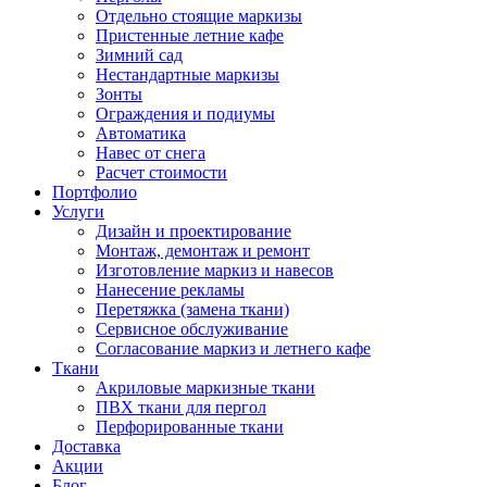
Отдельно стоящие маркизы
Пристенные летние кафе
Зимний сад
Нестандартные маркизы
Зонты
Ограждения и подиумы
Автоматика
Навес от снега
Расчет стоимости
Портфолио
Услуги
Дизайн и проектирование
Монтаж, демонтаж и ремонт
Изготовление маркиз и навесов
Нанесение рекламы
Перетяжка (замена ткани)
Сервисное обслуживание
Согласование маркиз и летнего кафе
Ткани
Акриловые маркизные ткани
ПВХ ткани для пергол
Перфорированные ткани
Доставка
Акции
Блог