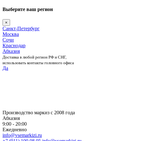
Выберите ваш регион
×
Санкт-Петербург
Москва
Сочи
Краснодар
Абхазия
Доставка в любой регион РФ и СНГ,
использовать контакты головного офиса
Да
Skip
to
content
Производство маркиз с 2008 года
Абхазия
9:00 - 20:00
Ежедневно
info@vsemarkizi.ru
+7 (911) 100 08 05
info@vsemarkizi.ru