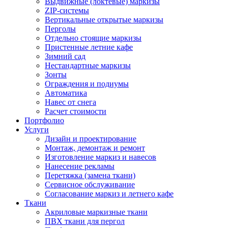
Выдвижные (локтевые) маркизы
ZIP-системы
Вертикальные открытые маркизы
Перголы
Отдельно стоящие маркизы
Пристенные летние кафе
Зимний сад
Нестандартные маркизы
Зонты
Ограждения и подиумы
Автоматика
Навес от снега
Расчет стоимости
Портфолио
Услуги
Дизайн и проектирование
Монтаж, демонтаж и ремонт
Изготовление маркиз и навесов
Нанесение рекламы
Перетяжка (замена ткани)
Сервисное обслуживание
Согласование маркиз и летнего кафе
Ткани
Акриловые маркизные ткани
ПВХ ткани для пергол