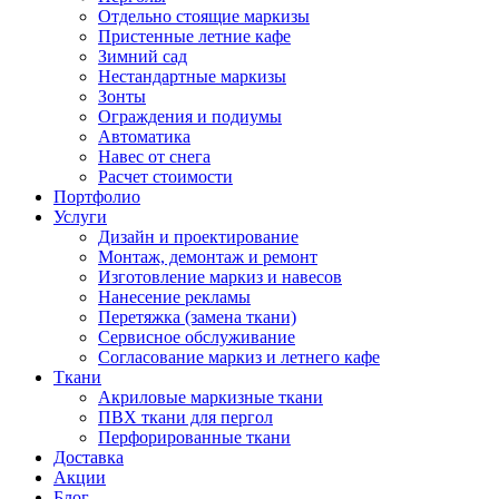
Отдельно стоящие маркизы
Пристенные летние кафе
Зимний сад
Нестандартные маркизы
Зонты
Ограждения и подиумы
Автоматика
Навес от снега
Расчет стоимости
Портфолио
Услуги
Дизайн и проектирование
Монтаж, демонтаж и ремонт
Изготовление маркиз и навесов
Нанесение рекламы
Перетяжка (замена ткани)
Сервисное обслуживание
Согласование маркиз и летнего кафе
Ткани
Акриловые маркизные ткани
ПВХ ткани для пергол
Перфорированные ткани
Доставка
Акции
Блог