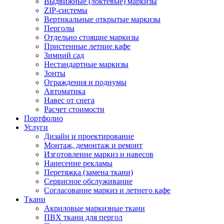
Выдвижные (локтевые) маркизы
ZIP-системы
Вертикальные открытые маркизы
Перголы
Отдельно стоящие маркизы
Пристенные летние кафе
Зимний сад
Нестандартные маркизы
Зонты
Ограждения и подиумы
Автоматика
Навес от снега
Расчет стоимости
Портфолио
Услуги
Дизайн и проектирование
Монтаж, демонтаж и ремонт
Изготовление маркиз и навесов
Нанесение рекламы
Перетяжка (замена ткани)
Сервисное обслуживание
Согласование маркиз и летнего кафе
Ткани
Акриловые маркизные ткани
ПВХ ткани для пергол