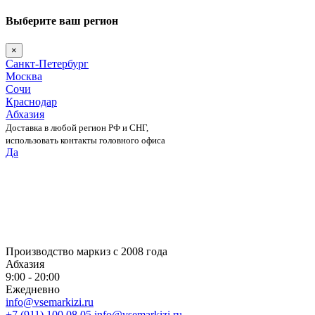
Выберите ваш регион
×
Санкт-Петербург
Москва
Сочи
Краснодар
Абхазия
Доставка в любой регион РФ и СНГ,
использовать контакты головного офиса
Да
Skip
to
content
Производство маркиз с 2008 года
Абхазия
9:00 - 20:00
Ежедневно
info@vsemarkizi.ru
+7 (911) 100 08 05
info@vsemarkizi.ru